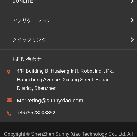
SUNLITE
アプリケーション
クイックリンク
お問い合わせ
4/F, Building B, Huafeng Int'l. Robot Ind'l. Pk.,
Hangcheng Avenue, Xixiang Street, Baoan
District, Shenzhen
Marketing@sunnyxiao.com
+8675523008852
Copyright ©
ShenZhen Sunny Xiao Technology Co., Ltd.
All