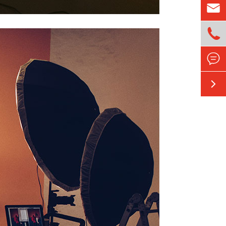



