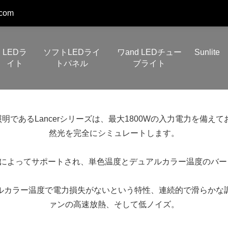
.com
LEDラ
ソフトLEDライ
ワand LEDチュー
Sunlite
イト
トパネル
ブライト
ジオ照明であるLancerシリーズは、最大1800Wの入力電力を
然光を完全にシミュレートします。
術と革新によってサポートされ、単色温度とデュアルカラー温度のバ
ルカラー温度で電力損失がないという特性、連続的で滑らかな
ァンの高速放熱、そして低ノイズ。