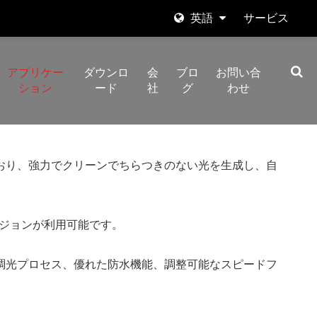
英語
サービス
English
アプリケー
ダウンロ
会
ブロ
お問い合
日本語
ション
ード
社
グ
わせ
한국어
Español
備えており、強力でクリーンでちらつきのない光を生成し、自
italiano
العربية
ージョンが利用可能です。
調光プロセス、優れた防水機能、調整可能なスピードフ