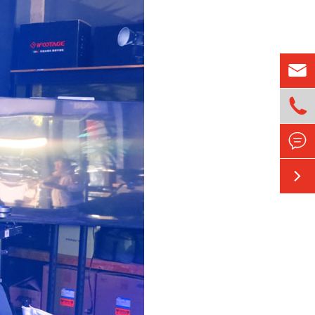



