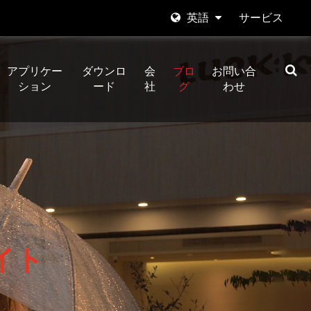
英語
サービス
English
アプリケー
ダウンロ
会
ブロ
お問い合
日本語
ション
ード
社
グ
わせ
한국어
Español
italiano
العربية
イト