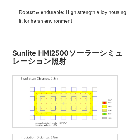
Robust & endurable: High strength alloy housing,
fit for harsh environment
Sunlite HMI2500ソーラーシミュ
レーション照射