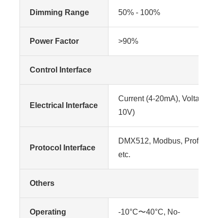
Dimming Range
50% - 100%
Power Factor
>90%
Control Interface
Current (4-20mA), Voltage (0
Electrical Interface
10V)
DMX512, Modbus, Profinet
Protocol Interface
etc.
Others
Operating
-10°C〜40°C, No-