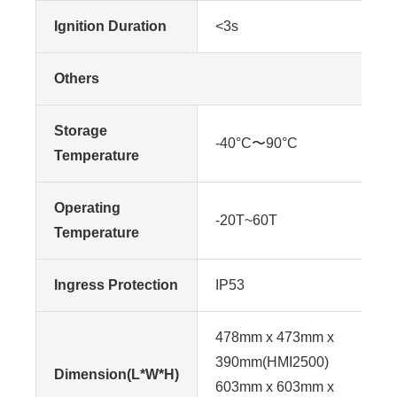
Ignition Duration
<3s
Others
Storage
-40°C〜90°C
Temperature
Operating
-20T~60T
Temperature
Ingress Protection
IP53
478mm x 473mm x
390mm(HMI2500)
Dimension(L*W*H)
603mm x 603mm x