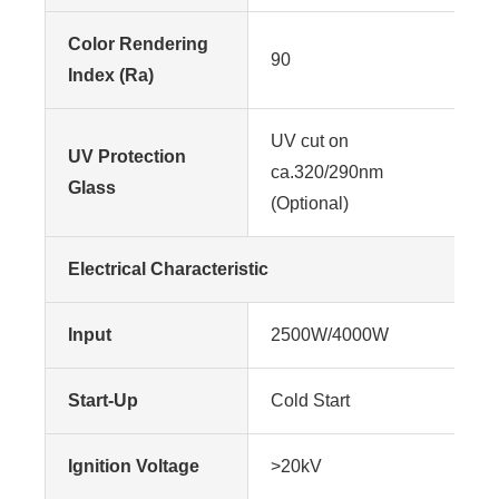
Color Rendering
90
Index (Ra)
UV cut on
UV Protection
ca.320/290nm
Glass
(Optional)
Electrical Characteristic
Input
2500W/4000W
Start-Up
Cold Start
Ignition Voltage
>20kV