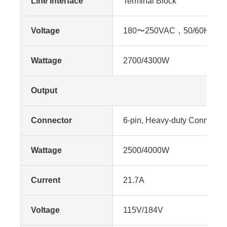
Line Interface
Terminal Block
Voltage
180〜250VAC，50/60Hz
Wattage
2700/4300W
Output
Connector
6-pin, Heavy-duty Connector
Wattage
2500/4000W
Current
21.7A
Voltage
115V/184V